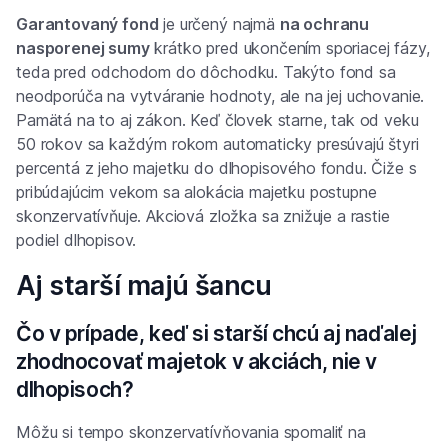
Garantovaný fond
je určený najmä
na ochranu
nasporenej sumy
krátko pred ukončením sporiacej fázy,
teda pred odchodom do dôchodku. Takýto fond sa
neodporúča na vytváranie hodnoty, ale na jej uchovanie.
Pamätá na to aj zákon. Keď človek starne, tak od veku
50 rokov sa každým rokom automaticky presúvajú štyri
percentá z jeho majetku do dlhopisového fondu. Čiže s
pribúdajúcim vekom sa alokácia majetku postupne
skonzervatívňuje. Akciová zložka sa znižuje a rastie
podiel dlhopisov.
Aj starší majú šancu
Čo v prípade, keď si starší chcú aj naďalej
zhodnocovať majetok v akciách, nie v
dlhopisoch?
Môžu si tempo skonzervatívňovania spomaliť na