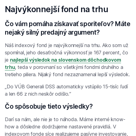
Najvýkonnejší fond na trhu
Čo vám pomáha získavať sporiteľov? Máte
nejaký silný predajný argument?
Náš indexový fond je najvýkonnejší na trhu. Ako som už
spomínal, jeho desaťročná výkonnosť je 167 percent, čo
je
najlepší výsledok na slovenskom dôchodkovom
trhu
, teda v porovnaní so všetkými fondmi druhého a
tretieho piliera. Nijaký fond nezaznamenal lepší výsledok.
„Do VÚB Generali DSS automaticky vstúpilo 15-tisíc ľudí
a len 66 z nich neskôr odišlo.“
Čo spôsobuje tieto výsledky?
Darí sa nám, ale nie je to náhoda. Máme interné know-
how a dôsledne dodržujeme nastavené pravidlá. V
indexovom fonde síce realizujeme pasívne investovanie,