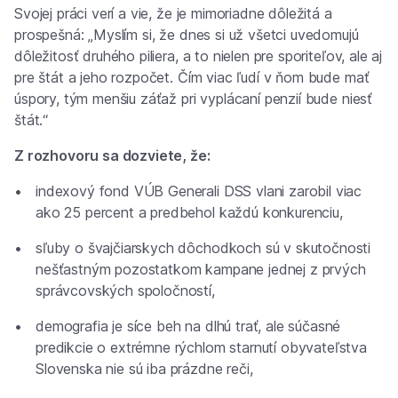
Svojej práci verí a vie, že je mimoriadne dôležitá a
prospešná:
„Myslím si, že dnes si už všetci uvedomujú
dôležitosť druhého piliera, a to nielen pre sporiteľov, ale aj
pre štát a jeho rozpočet. Čím viac ľudí v ňom bude mať
úspory, tým menšiu záťaž pri vyplácaní penzií bude niesť
štát.“
Z rozhovoru sa dozviete, že:
indexový fond VÚB Generali DSS vlani zarobil viac
ako 25 percent a predbehol každú konkurenciu,
sľuby o švajčiarskych dôchodkoch sú v skutočnosti
nešťastným pozostatkom kampane jednej z prvých
správcovských spoločností,
demografia je síce beh na dlhú trať, ale súčasné
predikcie o extrémne rýchlom starnutí obyvateľstva
Slovenska nie sú iba prázdne reči,