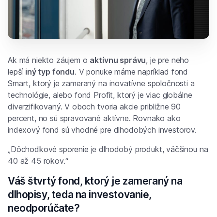
Ak má niekto záujem o
aktívnu správu
, je pre neho
lepší
iný typ fondu
. V ponuke máme napríklad fond
Smart, ktorý je zameraný na inovatívne spoločnosti a
technológie, alebo fond Profit, ktorý je viac globálne
diverzifikovaný. V oboch tvoria akcie približne 90
percent, no sú spravované aktívne. Rovnako ako
indexový fond sú vhodné pre dlhodobých investorov.
„Dôchodkové sporenie je dlhodobý produkt, väčšinou na
40 až 45 rokov.“
Váš štvrtý fond, ktorý je zameraný na
dlhopisy, teda na investovanie,
neodporúčate?