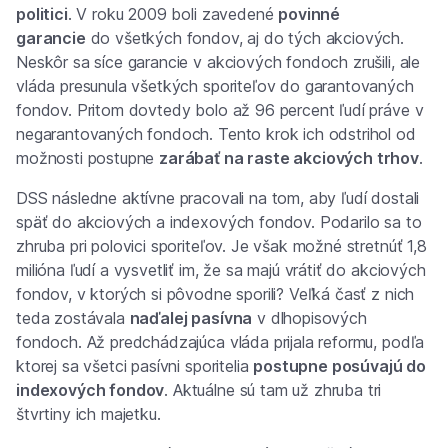
politici
. V roku 2009 boli zavedené
povinné
garancie
do všetkých fondov, aj do tých akciových.
Neskôr sa síce garancie v akciových fondoch zrušili, ale
vláda presunula všetkých sporiteľov do garantovaných
fondov. Pritom dovtedy bolo až 96 percent ľudí práve v
negarantovaných fondoch. Tento krok ich odstrihol od
možnosti postupne
zarábať na raste akciových trhov
.
DSS následne aktívne pracovali na tom, aby ľudí dostali
späť do akciových a indexových fondov. Podarilo sa to
zhruba pri polovici sporiteľov. Je však možné stretnúť 1,8
milióna ľudí a vysvetliť im, že sa majú vrátiť do akciových
fondov, v ktorých si pôvodne sporili? Veľká časť z nich
teda zostávala
naďalej pasívna
v dlhopisových
fondoch. Až predchádzajúca vláda prijala reformu, podľa
ktorej sa všetci pasívni sporitelia
postupne posúvajú do
indexových fondov
. Aktuálne sú tam už zhruba tri
štvrtiny ich majetku.