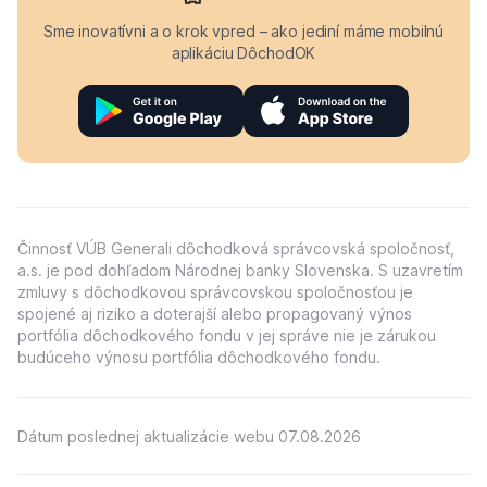
Sme inovatívni a o krok vpred – ako jediní máme mobilnú
aplikáciu DôchodOK
Činnosť VÚB Generali dôchodková správcovská spoločnosť,
a.s. je pod dohľadom Národnej banky Slovenska. S uzavretím
zmluvy s dôchodkovou správcovskou spoločnosťou je
spojené aj riziko a doterajší alebo propagovaný výnos
portfólia dôchodkového fondu v jej správe nie je zárukou
budúceho výnosu portfólia dôchodkového fondu.
Dátum poslednej aktualizácie webu 07.08.2026