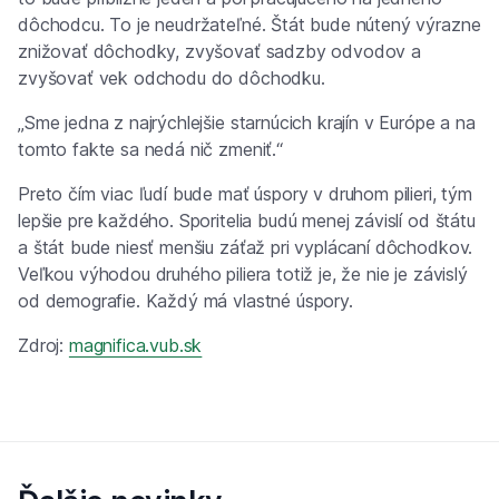
dôchodcu. To je neudržateľné. Štát bude nútený výrazne
znižovať dôchodky, zvyšovať sadzby odvodov a
zvyšovať vek odchodu do dôchodku.
„Sme jedna z najrýchlejšie starnúcich krajín v Európe a na
tomto fakte sa nedá nič zmeniť.“
Preto čím viac ľudí bude mať úspory v druhom pilieri, tým
lepšie pre každého. Sporitelia budú menej závislí od štátu
a štát bude niesť menšiu záťaž pri vyplácaní dôchodkov.
Veľkou výhodou druhého piliera totiž je, že nie je závislý
od demografie. Každý má vlastné úspory.
Zdroj:
magnifica.vub.sk