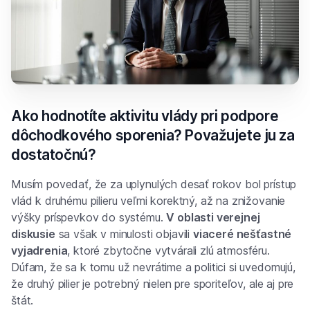
Ako hodnotíte aktivitu vlády pri podpore
dôchodkového sporenia? Považujete ju za
dostatočnú?
Musím povedať, že za uplynulých desať rokov bol prístup
vlád k druhému pilieru veľmi korektný, až na znižovanie
výšky príspevkov do systému.
V oblasti verejnej
diskusie
sa však v minulosti objavili
viaceré nešťastné
vyjadrenia
, ktoré zbytočne vytvárali zlú atmosféru.
Dúfam, že sa k tomu už nevrátime a politici si uvedomujú,
že druhý pilier je potrebný nielen pre sporiteľov, ale aj pre
štát.