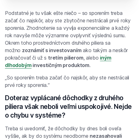
Podstatné je tu však ešte niečo – so sporením treba
začať čo najskôr, aby ste zbytočne nestrácali prvé roky
sporenia. Zhodnotenie sa vyvíja exponenciálne a každý
rok navyše môže významne ovplyvniť výslednú sumu.
Okrem toho prostredníctvom druhého piliera sa
možno
zoznámiť s investovaním
ako takým a neskôr
pokračovať či už s
tretím pilierom
, alebo
iným
dlhodobým
investičným produktom
.
„So sporením treba začať čo najskôr, aby ste nestrácali
prvé roky sporenia.“
Doteraz vyplácané dôchodky z druhého
piliera však neboli veľmi uspokojivé. Nejde
o chybu v systéme?
Treba si uvedomiť, že dôchodky by dnes boli oveľa
vyššie, ak by do systému neodborne
nezasahovali