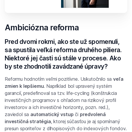
Ambiciózna reforma
Pred dvomi rokmi, ako ste už spomenuli,
sa spustila veľká reforma druhého piliera.
Niektoré jej časti sú stále v procese. Ako
by ste zhodnotili zavádzané úpravy?
Reformu hodnotím veľmi pozitívne. Uskutočnilo sa
veľa
zmien k lepšiemu
. Napríklad bol upravený systém
garancií, predefinoval sa tzv. life-cycling
(konštrukcia
investičných programov s ohľadom na rizikový profil
investorov a ich investičné horizonty, pozn. red.)
,
zaviedol sa
automatický vstup
či
predvolená
investičná stratégia
, ktorej súčasťou je aj spomínaný
presun sporiteľov z dlhopisových do indexových fondov.