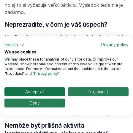
no aj to si vyžaduje veľkú aktivitu. Výsledok teda nie je
zadarmo.
Neprezradíte, v čom je váš úspech?
Nie. Považujeme to za našu konkurenčnú výhodu, vďaka
ktorej sme lepší ako ostatní.
English
Privacy policy
We use cookies
Rezonuje okrem výnosu pri rozhodovaní aj
We may place these for analysis of our visitor data, to improve our
iný benefit?
website, show personalised content and to give you a great website
experience. For more information about the cookies click the button
"No, adjust" and "
Privacy policy
".
Snažíme sa o čo najlepšie služby pre klientov, aby ich
skúsenosť s nami bola príjemná a profesionálna. Vďaka
našej
mobilnej apke
majú naši sporitelia prehľad o stave
Accept all
No, adjust
svojho dôchodkového účtu,
vedia, koľko sme im
Deny
zarobili
, môžu pohodlne pracovať so svojím účtom,
meniť si alokáciu, kontaktné údaje, notifikácie a podobne.
Nemôže byť prílišná aktivita