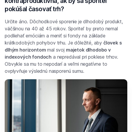
kontraproduktívna, ak by sa sporiteľ
pokúšal časovať trh?
Určite áno. Dôchodkové sporenie je dlhodobý produkt,
väčšinou na 40 až 45 rokov. Sporiteľ by preto nemal
podliehať emóciám a meniť si fondy na základe
krátkodobých pohybov trhu. Je dôležité, aby
človek s
dlhým horizontom
mal svoj
majetok dlhodobo v
indexových fondoch
a nepredával pri poklese trhov.
Obvykle sa mu to nepodarí a veľmi negatívne to
ovplyvňuje výslednú nasporenú sumu.