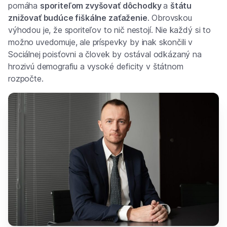
pomáha
sporiteľom zvyšovať dôchodky
a
štátu
znižovať budúce fiškálne zaťaženie
. Obrovskou
výhodou je, že sporiteľov to nič nestojí. Nie každý si to
možno uvedomuje, ale príspevky by inak skončili v
Sociálnej poisťovni a človek by ostával odkázaný na
hrozivú demografiu a vysoké deficity v štátnom
rozpočte.