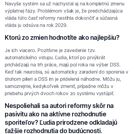
Navyše systém sa už nachystal aj na kompletnú zmenu
výplatnej fázy. Problémom však je, že predchádzajúca
vláda túto časť reformy nestihla dokončiť a súčasná
vláda ju odsúva na rok 2029.
Ktorú zo zmien hodnotíte ako najlepšiu?
Je ich viacero. Pozitívne je zavedenie tzv.
automatického vstupu. Ľudia, ktorí po prvýkrát
prichádzajú na trh práce, majú pol roka na výber DSS.
Keď tak neurobia, sú automaticky zaradení do sporenia v
druhom pilieri a DSS im je pridelená náhodne. Môžu ju,
samozrejme, kedykoľvek zmeniť, prípadne môžu v
priebehu prvých dvoch rokov zo systému vystúpiť.
Nespoliehali sa autori reformy skôr na
pasivitu ako na aktívne rozhodnutie
sporiteľov? Ľudia prirodzene odkladajú
ťažšie rozhodnutia do budúcnosti.