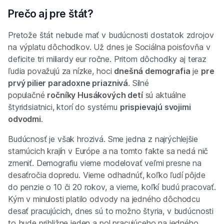
Prečo aj pre štát?
Pretože štát nebude mať v budúcnosti dostatok zdrojov
na výplatu dôchodkov. Už dnes je Sociálna poisťovňa v
deficite tri miliardy eur ročne. Pritom dôchodky aj teraz
ľudia považujú za nízke, hoci
dnešná demografia
je
pre
prvý pilier paradoxne priaznivá
. Silné
populačné
ročníky Husákových detí
sú aktuálne
štyridsiatnici, ktorí do systému
prispievajú svojimi
odvodmi
.
Budúcnosť je však hrozivá. Sme jedna z najrýchlejšie
starnúcich krajín v Európe a na tomto fakte sa nedá nič
zmeniť. Demografiu vieme modelovať veľmi presne na
desaťročia dopredu. Vieme odhadnúť, koľko ľudí pôjde
do penzie o 10 či 20 rokov, a vieme, koľkí budú pracovať.
Kým v minulosti platilo odvody na jedného dôchodcu
desať pracujúcich, dnes sú to možno štyria, v budúcnosti
to bude približne jeden a pol pracujúceho na jedného