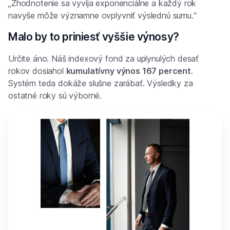
„Zhodnotenie sa vyvíja exponenciálne a každý rok
navyše môže významne ovplyvniť výslednú sumu.“
Malo by to priniesť vyššie výnosy?
Určite áno. Náš indexový fond za uplynulých desať
rokov dosiahol
kumulatívny výnos 167 percent
.
Systém teda dokáže slušne zarábať. Výsledky za
ostatné roky sú výborné.