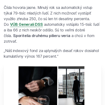
Čísla hovoria jasne. Minulý rok sa automatický vstup
týkal 79-tisíc mladých ľudí. Z nich možnosť vystúpiť
využilo zhruba 250, čo sú len tri desatiny percenta.
Do
VÚB Generali DSS
automaticky vstúpilo 15-tisíc ľudí
a iba 66 z nich neskôr odišlo. Sú to veľmi dobré
čísla.
Sporitelia druhému pilieru veria
a chcú v ňom
zotrvať.
„Náš indexový fond za uplynulých desať rokov dosiahol
kumulatívny výnos 167 percent.“