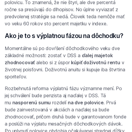
polovicu. To znamená, že nie štyri, ale dve percentá
ročne sa presúvajú do dlhopisov. No úplne vyviazať z
predvolenej stratégie sa nedá. Človek teda nemôže mať
vo veku 60 rokov sto percent majetku v indexe.
Ako je to s výplatnou fázou na dôchodku?
Momentálne sú po dovŕšení dôchodkového veku dve
základné možnosti: zostať v DSS a
ďalej majetok
zhodnocovať
alebo si z úspor
kúpiť doživotnú rentu
v
životnej poisťovni. Doživotnú anuitu si kupuje iba štvrtina
sporiteľov.
Rozbehnutá reforma výplatnú fázu významne mení. Po
jej schválení bude penzista aj naďalej v DSS. Tá
mu
nasporenú sumu
rozdelí
na dve polovice
. Prvá
bude zainvestovaná v akciách a naďalej sa bude
zhodnocovať, pričom druhá bude v garantovanom fonde
a poslúži na výplatu mesačných dôchodkových dávok.
Po uplynutí polovice obdobia očakávanej strednej dĺžky