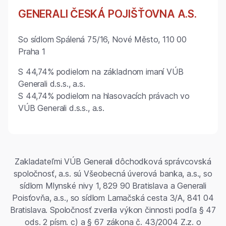
GENERALI ČESKÁ POJIŠŤOVNA A.S.
So sídlom Spálená 75/16, Nové Město, 110 00
Praha 1
S 44,74% podielom na základnom imaní VÚB
Generali d.s.s., a.s.
S 44,74% podielom na hlasovacích právach vo
VÚB Generali d.s.s., a.s.
Zakladateľmi VÚB Generali dôchodková správcovská
spoločnosť, a.s. sú Všeobecná úverová banka, a.s., so
sídlom Mlynské nivy 1, 829 90 Bratislava a Generali
Poisťovňa, a.s., so sídlom Lamačská cesta 3/A, 841 04
Bratislava. Spoločnosť zverila výkon činnosti podľa § 47
ods. 2 písm. c) a § 67 zákona č. 43/2004 Z.z. o