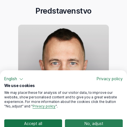
Predstavenstvo
English
Privacy policy
We use cookies
We may place these for analysis of our visitor data, to improve our
website, show personalised content and to give you a great website
experience. For more information about the cookies click the button
"No, adjust" and "
Privacy policy
".
Accept all
No, adjust
RNDR. VLADIMÍR MLYNEK, CFA