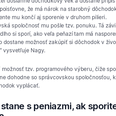
teľ dosiahne dôchodkový vek a dostane prípis
 poisťovne, že má nárok na starobný dôchodok
te mu končí aj sporenie v druhom pilieri.
ská spoločnosť mu pošle tzv. ponuku. Tá závi
 dlho si sporí, ako veľa peňazí tam má naspor
o dostane možnosť zakúpiť si dôchodok v živo
,“ vysvetľuje Nagy.
aj možnosť tzv. programového výberu, čiže spor
lne dohodne so správcovskou spoločnosťou, 
hodok vyplácať.
 stane s peniazmi, ak sporit