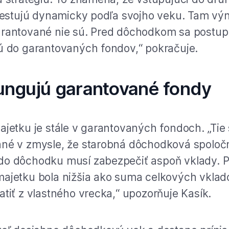
nvestujú dynamicky podľa svojho veku. Tam vý
arantované nie sú. Pred dôchodkom sa postu
ú do garantovaných fondov,“ pokračuje.
ungujú garantované fondy
ajetku je stále v garantovaných fondoch. „Tie
né v zmysle, že starobná dôchodková spoločn
o dôchodku musí zabezpečiť aspoň vklady. P
ajetku bola nižšia ako suma celkových vklado
atiť z vlastného vrecka,“ upozorňuje Kasík.