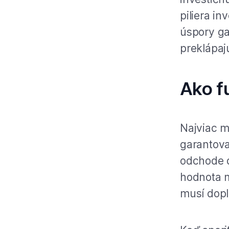
piliera i
úspory g
preklápaj
Ako f
Najviac m
garantova
odchode d
hodnota m
musí dopl