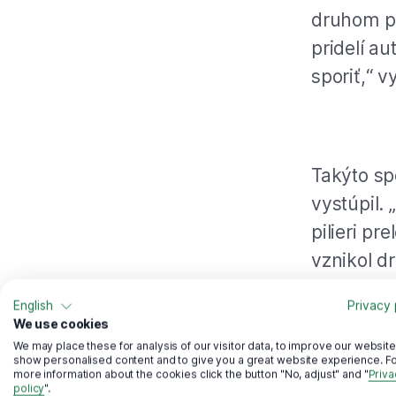
druhom pil
pridelí a
sporiť,“ v
Takýto sp
vystúpil.
pilieri pr
vznikol d
neho vystú
English
Privacy 
zákona zn
We use cookies
We may place these for analysis of our visitor data, to improve our website
show personalised content and to give you a great website experience. F
more information about the cookies click the button "No, adjust" and "
Priva
Ak sa spo
policy
".