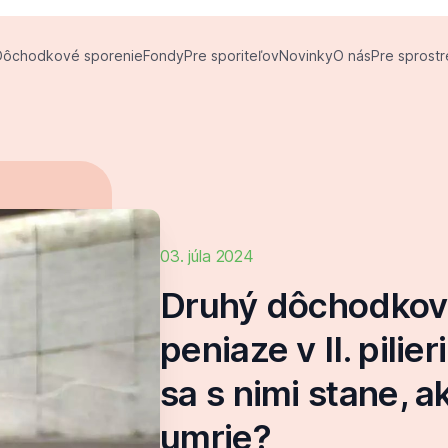
Dôchodkové sporenie
Fondy
Pre sporiteľov
Novinky
O nás
Pre sprost
03. júla 2024
Druhý dôchodkový 
peniaze v II. pilie
sa s nimi stane, a
umrie?