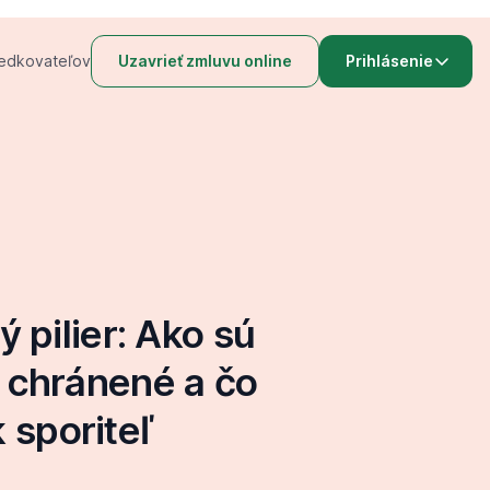
redkovateľov
Uzavrieť zmluvu online
Prihlásenie
pilier: Ako sú
ri chránené a čo
k sporiteľ