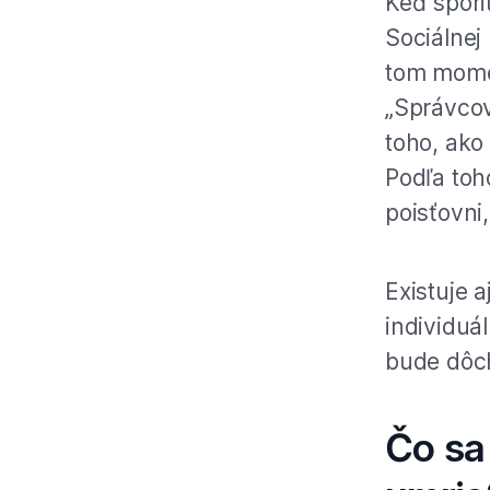
Keď spori
Sociálnej
tom momen
„Správcov
toho, ako
Podľa toh
poisťovni
Existuje 
individuá
bude dôc
Čo sa