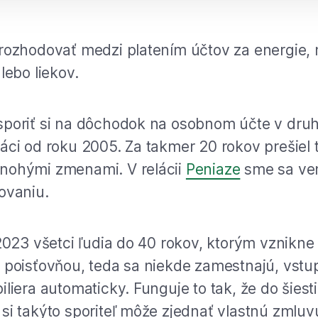
rozhodovať medzi platením účtov za energie
lebo liekov.
poriť si na dôchodok na osobnom účte v druho
áci od roku 2005. Za takmer 20 rokov prešiel 
nohými zmenami. V relácii
Peniaze
sme sa ven
ovaniu.
 2023 všetci ľudia do 40 rokov, ktorým vznikne
 poisťovňou, teda sa niekde zamestnajú, vstu
iliera automaticky. Funguje to tak, že do šiest
si takýto sporiteľ môže zjednať vlastnú zmluv