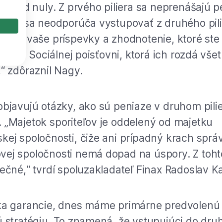
oriť od nuly. Z prvého piliera sa neprenášajú 
Preto sa neodporúča vystupovať z druhého pili
šetky vaše príspevky a zhodnotenie, ktoré ste
 vrátia Sociálnej poisťovni, ktorá ich rozdá vš
,“ zdôraznil Nagy.
objavujú otázky, ako sú peniaze v druhom pilie
 „Majetok sporiteľov je oddelený od majetku
kej spoločnosti, čiže ani prípadný krach sprá
ej spoločnosti nemá dopad na úspory. Z toh
pečné,“ tvrdí spoluzakladateľ Finax Radoslav Ka
ka garancie, dnes máme primárne predvolenú
ú stratégiu. To znamená, že vstupujúci do dru