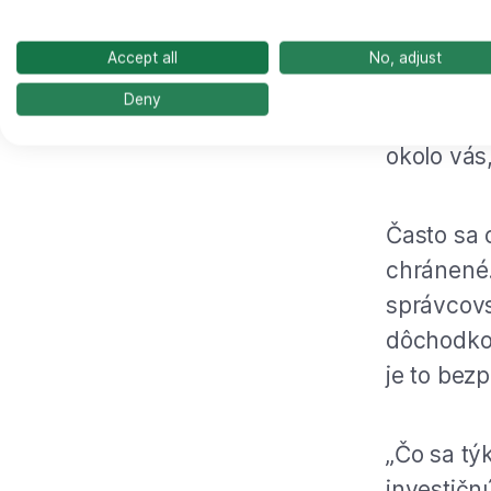
začína sp
naspäť. „
Accept all
No, adjust
pretože v
Deny
získali sa
okolo vás
Často sa 
chránené.
správcovs
dôchodkov
je to bez
„Čo sa tý
investičn