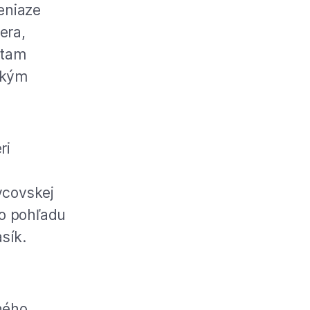
peniaze
era,
 tam
etkým
ri
vcovskej
to pohľadu
sík.
hého