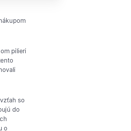
, nákupom
m pilieri
tento
ovali
 vzťah so
pujú do
ich
u o