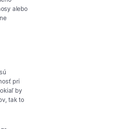
nosy alebo
pne
 sú
osť pri
okiaľ by
v, tak to