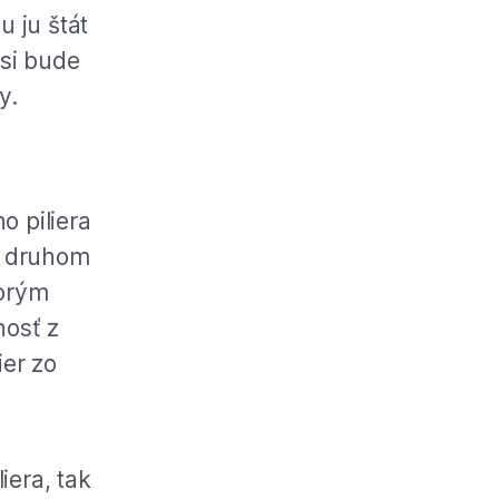
u ju štát
 si bude
y.
o piliera
 v druhom
torým
nosť z
ier zo
iera, tak