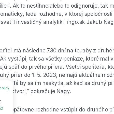
ieri. Ak to nestihne alebo to odignoruje, tak m
utomaticky, teda rozhodne, v ktorej spoločnosti
ysvetlil investičný analytik Fingo.sk Jakub Nag
oriteľ má následne 730 dní na to, aby z druhéh
 „Ak vystúpi, tak sa všetky peniaze, ktoré mal
elejú späť do prvého piliera. Všetci sporitelia, k
ruhý pilier do 1. 5. 2023, nemajú aktuálne mož
piť. Tá by sa im naskytla, až keď sa druhý pil
policy
ova otvorí,“ pokračuje Nagy.
,
or
cy
riteľ opätovne rozhodne vstúpiť do druhého pil