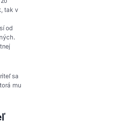
 zo
, tak v
sí od
ených.
tnej
iteľ sa
ktorá mu
eľ